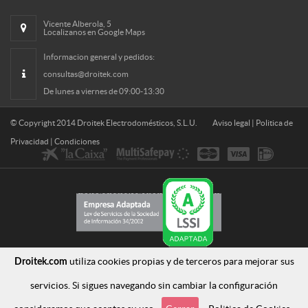
Vicente Alberola, 5
Localizanos en Google Maps
Informacion general y pedidos:
consultas@droitek.com
De lunes a viernes de 09:00-13:30
© Copyright 2014
Droitek Electrodomésticos, S.L.U.
Aviso legal
|
Politica de
Privacidad
|
Condiciones
utiliza cookies propias y de terceros para mejorar sus
Droitek.com
servicios. Si sigues navegando sin cambiar la configuración