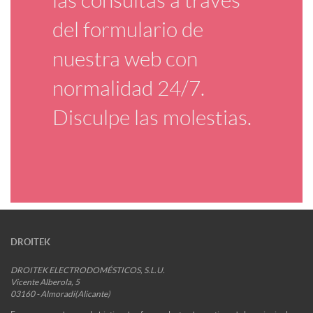
las consultas a través
del formulario de
nuestra web con
normalidad 24/7.
Disculpe las molestias.
DROITEK
DROITEK ELECTRODOMÉSTICOS, S.L.U.
Vicente Alberola, 5
03160
-
Almoradi
(
Alicante
)