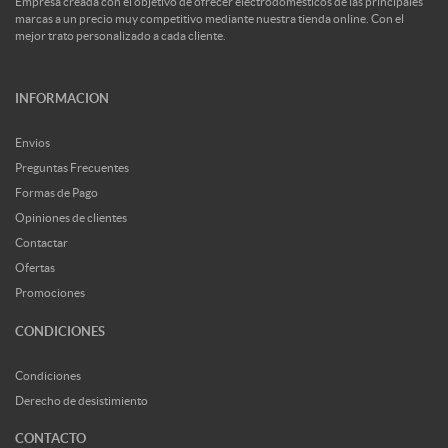
Empresa creada con el objetivo de ofrecer electrodomesticos de las principales
marcas a un precio muy competitivo mediante nuestra tienda online. Con el
mejor trato personalizado a cada cliente.
INFORMACION
Envios
Preguntas Frecuentes
Formas de Pago
Opiniones de clientes
Contactar
Ofertas
Promociones
CONDICIONES
Condiciones
Derecho de desistimiento
CONTACTO